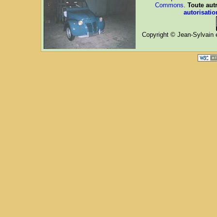
Commons
.
Toute autr
autorisatio
Copyright © Jean-Sylvain e