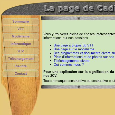
Sommaire
VTT
Vous y trouverez pleins de choses intéressantes
Modélisme
informations sur nos passions.
Informatique
Une page à propos du VTT
Une page sur le modélisme
2CV
Des programmes et documents divers sur 
Plein d'informations et de photos sur no
Téléchargement
Téléchargements divers
Qui sommes-nous ?
Identité
Pour une explication sur la signification d
Contact
nos 2CV.
Toute remarque constructive ou destructive peu