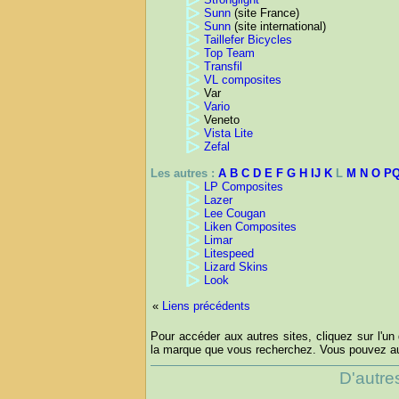
Sunn
(site France)
Sunn
(site international)
Taillefer Bicycles
Top Team
Transfil
VL composites
Var
Vario
Veneto
Vista Lite
Zefal
Les autres :
A
B
C
D
E
F
G
H
IJ
K
L
M
N
O
P
LP Composites
Lazer
Lee Cougan
Liken Composites
Limar
Litespeed
Lizard Skins
Look
«
Liens précédents
Pour accéder aux autres sites, cliquez sur l'un 
la marque que vous recherchez. Vous pouvez aus
D'autre