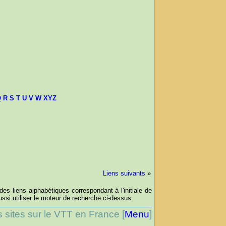
Q
R
S
T
U
V
W
XYZ
Liens suivants
»
des liens alphabétiques correspondant à l'initiale de
si utiliser le moteur de recherche ci-dessus.
s sites sur le VTT en France [
Menu
]