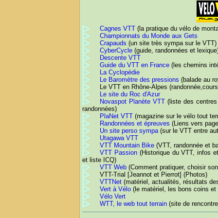
Cagnes VTT
(la pratique du vélo de monta
Championnats du Monde aux Gets
Crapauds
(un site très sympa sur le VTT)
CyberCycle
(guide, randonnées et lexique
Descente VTT
Guide du VTT en France
(les chemins inté
La Cyclopédie
Le Baromètre des pressions
(balade au ro
Le VTT en Rhône-Alpes (randonnée,cours
Le site du Roc d'Azur
Novaspot Planète VTT
(liste des centres
randonnées)
PlaNet VTT
(magazine sur le vélo tout ter
Randonnées et épreuves
(Liens vers page
Un site perso sympa
(sur le VTT entre au
Utagawa VTT
VTT Mountain Bike
(VTT, randonnée et ba
VTT Passion
(Historique du VTT, infos e
et liste ICQ)
VTT Web
(Comment pratiquer, choisir son
VTT-Trial [Jeannot et Pierrot] (Photos)
VTTNet
(matériel, actualités, résultats d
Vert à Vélo
(le matériel, les bons coins et
Vélo Vert
WTT, le web tout terrain
(site de rencontr