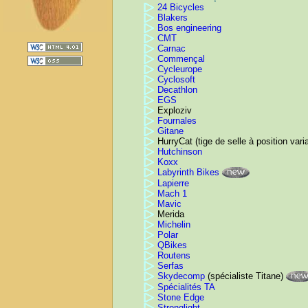
24 Bicycles
Blakers
Bos engineering
CMT
Carnac
Commençal
Cycleurope
Cyclosoft
Decathlon
EGS
Exploziv
Fournales
Gitane
HurryCat (tige de selle à position vari
Hutchinson
Koxx
Labyrinth Bikes
Lapierre
Mach 1
Mavic
Merida
Michelin
Polar
QBikes
Routens
Serfas
Skydecomp
(spécialiste Titane)
Spécialités TA
Stone Edge
Stronglight