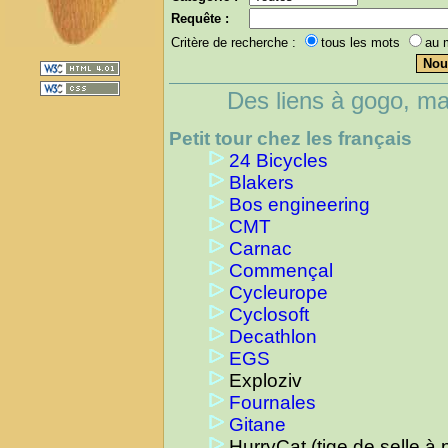
Requête :
Critère de recherche :
tous les mots
au 
Des liens à gogo, ma
Petit tour chez les français
24 Bicycles
Blakers
Bos engineering
CMT
Carnac
Commençal
Cycleurope
Cyclosoft
Decathlon
EGS
Exploziv
Fournales
Gitane
HurryCat (tige de selle à 