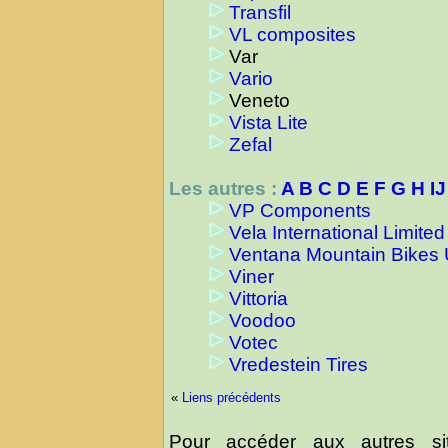
Transfil
VL composites
Var
Vario
Veneto
Vista Lite
Zefal
Les autres :
A
B
C
D
E
F
G
H
IJ
VP Components
Vela International Limited
Ventana Mountain Bikes
Viner
Vittoria
Voodoo
Votec
Vredestein Tires
«
Liens précédents
Pour accéder aux autres sit