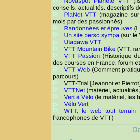
Novaspot Planète VTT
(li
conseils, actualités, descriptifs
PlaNet VTT
(magazine sur l
mois par des passionnés)
Randonnées et épreuves
(L
Un site perso sympa
(sur le
Utagawa VTT
VTT Mountain Bike
(VTT, ra
VTT Passion
(Historique du
des courses en France, forum et 
VTT Web
(Comment pratique
parcours)
VTT-Trial [Jeannot et Pierrot
VTTNet
(matériel, actualités
Vert à Vélo
(le matériel, les
Vélo Vert
WTT, le web tout terrain
(
francophones de VTT)
De