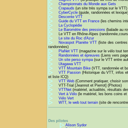
Championnats du Monde aux Gets
Crapauds
(un site très sympa sur le VTT)
CyberCycle
(guide, randonnées et lexique
Descente VTT
Guide du VTT en France
(les chemins inté
La Cyclopédie
Le Baromètre des pressions
(balade au ro
Le VTT en Rhône-Alpes (randonnée,cours
Le site du Roc d'Azur
Novaspot Planète VTT
(liste des centres
randonnées)
PlaNet VTT
(magazine sur le vélo tout ter
Randonnées et épreuves
(Liens vers page
Un site perso sympa
(sur le VTT entre au
Utagawa VTT
VTT Mountain Bike
(VTT, randonnée et ba
VTT Passion
(Historique du VTT, infos e
et liste ICQ)
VTT Web
(Comment pratiquer, choisir son
VTT-Trial [Jeannot et Pierrot] (Photos)
VTTNet
(matériel, actualités, résultats d
Vert à Vélo
(le matériel, les bons coins et
Vélo Vert
WTT, le web tout terrain
(site de rencontr
Des pilotes
Alison Sydor