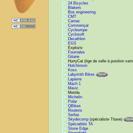
24 Bicycles
Blakers
Bos engineering
CMT
Carnac
Commençal
Cycleurope
Cyclosoft
Decathlon
EGS
Exploziv
Fournales
Gitane
HurryCat (tige de selle à position vari
Hutchinson
Koxx
Labyrinth Bikes
Lapierre
Mach 1
Mavic
Merida
Michelin
Polar
QBikes
Routens
Serfas
Skydecomp
(spécialiste Titane)
Spécialités TA
Stone Edge
Stronglight