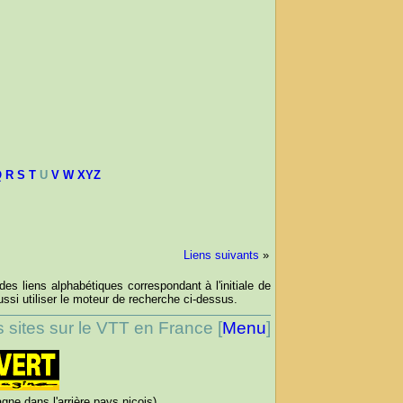
Q
R
S
T
U
V
W
XYZ
Liens suivants
»
des liens alphabétiques correspondant à l'initiale de
si utiliser le moteur de recherche ci-dessus.
s sites sur le VTT en France [
Menu
]
gne dans l'arrière pays niçois)