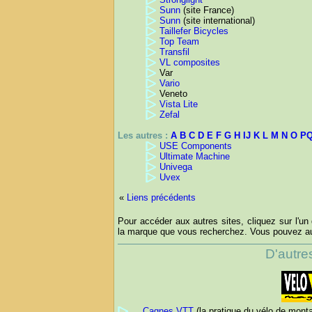
Sunn
(site France)
Sunn
(site international)
Taillefer Bicycles
Top Team
Transfil
VL composites
Var
Vario
Veneto
Vista Lite
Zefal
Les autres :
A
B
C
D
E
F
G
H
IJ
K
L
M
N
O
P
USE Components
Ultimate Machine
Univega
Uvex
«
Liens précédents
Pour accéder aux autres sites, cliquez sur l'un 
la marque que vous recherchez. Vous pouvez aus
D'autre
Cagnes VTT
(la pratique du vélo de monta